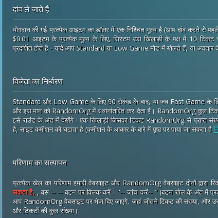
दांव ले जाते हैं
योगदान की गई प्रत्येक आइटम का डॉलर में एक निश्चित मूल्य है (आप दांव करने से 
$0.01 आइटम के प्रत्येक मूल्य के लिए, सिस्टम उस खिलाड़ी के पक्ष में 10 टिकट च
प्रदर्शित होते हैं - यदि आप Standard या Low Game मोड में खेलते हैं, या अवतार 
विजेता का निर्धारण
Standard और Low Game के लिए 90 सेकंड के बाद, या जब Fast Game के लिए 3 खि
और इस मान को RandomOrg में स्थानांतरित कर देता है। RandomOrg कुल टिकटों
इसे राउंड के अंत में देखेंगे। एक खिलाड़ी जिसका टिकट RandomOrg से प्राप्त संख्
है, साइट कमीशन को घटाता है (कमीशन के आकार के बारे में पृष्ठ पर पाया जा सकता है
न
परिणाम का सत्यापन
प्रत्येक खेल का परिणाम हमारी वेबसाइट और RandomOrg वेबसाइट दोनों द्वारा रिक
सकता है,
, बस -- -- बटन पर क्लिक करें। "-- जांच करें-- " (बटन खेल के अंत में प्रदर
आप RandomOrg वेबसाइट पर भेज दिए जाएगे, जहां जीतने टिकट की संख्या, और उस
और टिकटों की कुल संख्या।